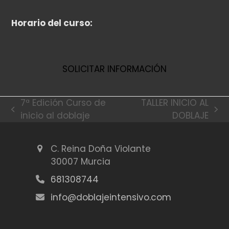
Horario del curso:
SOLICITAR INFORMACIÓN
7ª Edición Curso de
TALLER INICIO AL
previous
next
inicio al doblaje
DOBLAJE
post:
post:
C. Reina Doña Violante
30007 Murcia
681308744
info@doblajeintensivo.com